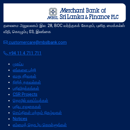
format_align_left
தலைமை அலுவலகம் இல. 28, BOC வர்த்தகக் கோபுரம், புனித மைக்கல்ஸ்
வீதி, கொழும்பு 03, இலங்கை
Align Left
customercare@mbslbank.com
+94 11 4 711 711
space_bar
Adjust Letter Spacing
முகப்பு
எங்களை பற்றி
எமது தீர்வுகள்
நிதித் தகவல்கள்
expand_more
expand_less
Default
பதிவிறக்கங்கள்
CSR Projects
தொழில் வாய்ப்புக்கள்
புதிய சலுகைகள்
format_align_right
செய்திகள் மற்றும் நிகழ்வுகள்
Align Right
Notices
எம்மைத் தொடர்பு கொள்ளுங்கள்