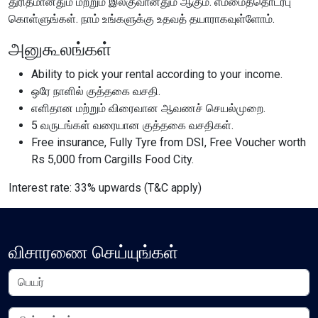
துரிதமானதும் மற்றும் இலகுவானதும் ஆகும். எம்மைத்தொடர்பு
Content Adjustments
கொள்ளுங்கள். நாம் உங்களுக்கு உதவத் தயாராகவுள்ளோம்.
open_in_full
அனுகூலங்கள்
Content Scaling
Ability to pick your rental according to your income.
ஒரே நாளில் குத்தகை வசதி.
எளிதான மற்றும் விரைவான ஆவணச் செயல்முறை.
expand_more
expand_less
Default
5 வருடங்கள் வரையான குத்தகை வசதிகள்.
Free insurance, Fully Tyre from DSI, Free Voucher worth
Rs 5,000 from Cargills Food City.
text_fields_alt
title
Interest rate: 33% upwards (T&C apply)
Readable Font
Highlight Titles
விசாரணை செய்யுங்கள்
link
search
Highlight Links
Text Magnifier