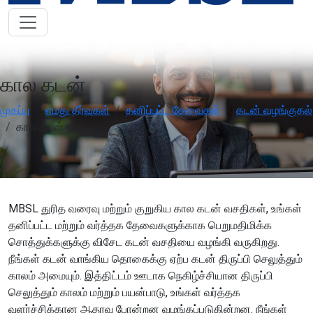
OFF
ON
visibility
Improve clarity and contrast
ADHD Friendly
OFF
ON
work
Support focus and reduce distractions
கால கடன்
Reading & Cognitive Support
முகப்பு
எமது தீர்வுகள்
தனிப்பட்ட சேவைகள்
கடன் வழங்குதல்
OFF
ON
my_location
Simplify reading and navigation
கால கடன்
Keyboard Navigation
OFF
ON
arrow_right_alt
Use website with the keyboard
MBSL துரித வரைவு மற்றும் குறுகிய கால கடன் வசதிகள், உங்கள்
Screen Reader Compatibility
OFF
ON
graphic_eq
Optimize for screen-readers
தனிப்பட்ட மற்றும் வர்த்தக தேவைகளுக்காக பெறுமதிமிக்க
சொத்துக்களுக்கு விசேட கடன் வசதியை வழங்கி வருகிறது.
நீங்கள் கடன் வாங்கிய தொகைக்கு ஏற்ப கடன் திருப்பி செலுத்தும்
Older Adults
OFF
ON
elderly
காலம் அமையும். இத்திட்டம் ஊடாக நெகிழ்ச்சியான திருப்பி
Enhance visibility and reading comfort
செலுத்தும் காலம் மற்றும் பயன்பாடு, உங்கள் வர்த்தக
வளர்ச்சிக்கான ஆதரவு போன்றன வழங்கப்படுகின்றன. நீங்கள்