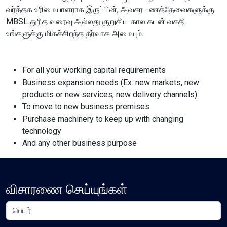
வர்த்தக உரிமையாளராக இருப்பின், அவசர பணத்தேவைகளுக்கு
Content Adjustments
MBSL துரித வரைவு அல்லது குறுகிய கால கடன் வசதி
open_in_full
Content Scaling
உங்களுக்கு மிகச்சிறந்த தீர்வாக அமையும்.
For all your working capital requirements
expand_more
expand_less
Default
Business expansion needs (Ex: new markets, new
products or new services, new delivery channels)
To move to new business premises
Purchase machinery to keep up with changing
text_fields_alt
title
technology
Readable Font
Highlight Titles
And any other business purpose
விசாரணை செய்யுங்கள்
link
search
Highlight Links
Text Magnifier