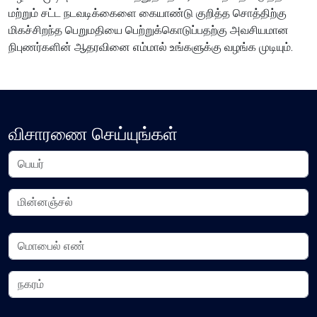
மற்றும் சட்ட நடவடிக்கைளை கையாண்டு குறித்த சொத்திற்கு
Content Adjustments
மிகச்சிறந்த பெறுமதியை பெற்றுக்கொடுப்பதற்கு அவசியமான
open_in_full
Content Scaling
நிபுணர்களின் ஆதரவினை எம்மால் உங்களுக்கு வழங்க முடியும்.
expand_more
expand_less
Default
விசாரணை செய்யுங்கள்
text_fields_alt
title
Readable Font
Highlight Titles
link
search
Highlight Links
Text Magnifier