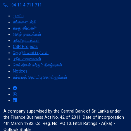
+94 11 4 711 711
முகப்பு
எங்களை பற்றி
format_align_left
எமது தீர்வுகள்
Align Left
நிதித் தகவல்கள்
பதிவிறக்கங்கள்
CSR Projects
தொழில் வாய்ப்புக்கள்
space_bar
Adjust Letter Spacing
புதிய சலுகைகள்
செய்திகள் மற்றும் நிகழ்வுகள்
Notices
எம்மைத் தொடர்பு கொள்ளுங்கள்
expand_more
expand_less
Default
format_align_right
A company supervised by the Central Bank of Sri Lanka under
Align Right
the Finance Business Act No. 42 of 2011. Date of incorporation
4th March 1982. Co. Reg. No. PQ 10. Fitch Ratings - A(lka) -
Outlook Stable.