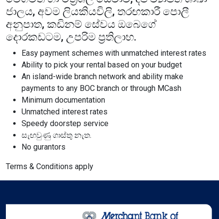
ජාලය, අවම ලියකියවිලි, තරඟකාරී පොලී
අනුපාත, කඩිනම් සේවය ඔබෙගේ
format_size
Adjust Font Sizing
දොරකඩටම, උපරිම ප්‍රතිලාභ.
Easy payment schemes with unmatched interest rates
Ability to pick your rental based on your budget
expand_more
expand_less
Default
An island-wide branch network and ability make
payments to any BOC branch or through MCash
Minimum documentation
Unmatched interest rates
format_align_center
Speedy doorstep service
Align Center
සැඟවුණු ගාස්තු නැත.
No gurantors
Terms & Conditions apply
format_line_spacing
Adjust Line Height
expand_more
expand_less
Default